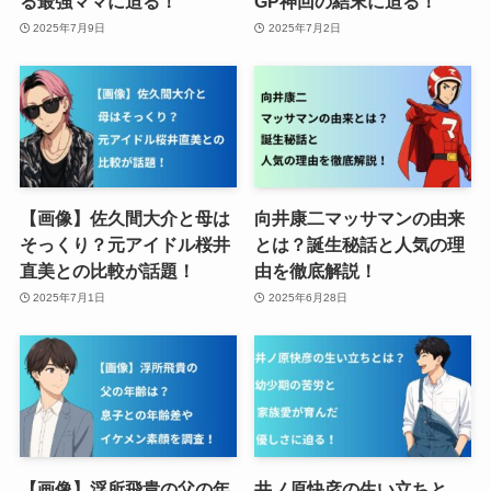
る最強ママに迫る！
GP神回の結末に迫る！
2025年7月9日
2025年7月2日
【画像】佐久間大介と母は
向井康二マッサマンの由来
そっくり？元アイドル桜井
とは？誕生秘話と人気の理
直美との比較が話題！
由を徹底解説！
2025年7月1日
2025年6月28日
【画像】浮所飛貴の父の年
井ノ原快彦の生い立ちと