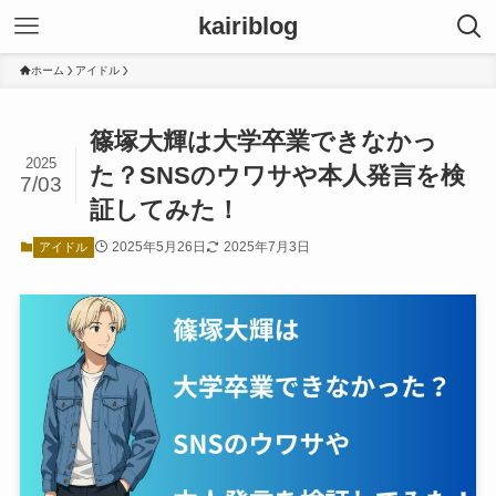
kairiblog
ホーム
アイドル
篠塚大輝は大学卒業できなかっ
2025
た？SNSのウワサや本人発言を検
7/03
証してみた！
2025年5月26日
2025年7月3日
アイドル