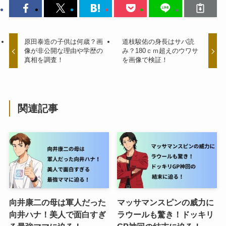
原田泰造の子供は何歳？画
道枝駿佑の身長はサバ読
像が非公開な理由や学歴の
み？180ｃｍ超えのウワサ
真相を調査！
を画像で検証！
関連記事
向井康二の母は軍人だった
マッサマンスピンの威力に
向井ハナ！美人で面白すぎ
ラウールも驚き！ドッキリ