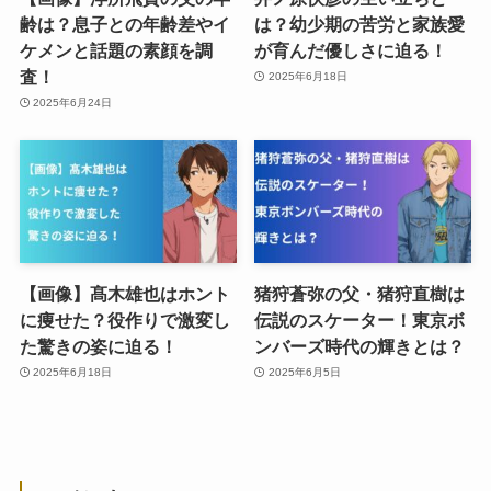
齢は？息子との年齢差やイ
は？幼少期の苦労と家族愛
ケメンと話題の素顔を調
が育んだ優しさに迫る！
査！
2025年6月18日
2025年6月24日
【画像】髙木雄也はホント
猪狩蒼弥の父・猪狩直樹は
に痩せた？役作りで激変し
伝説のスケーター！東京ボ
た驚きの姿に迫る！
ンバーズ時代の輝きとは？
2025年6月18日
2025年6月5日