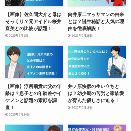
【画像】佐久間大介と母は
向井康二マッサマンの由来
そっくり？元アイドル桜井
とは？誕生秘話と人気の理
直美との比較が話題！
由を徹底解説！
2025年7月1日
2025年6月28日
【画像】浮所飛貴の父の年
井ノ原快彦の生い立ちと
齢は？息子との年齢差やイ
は？幼少期の苦労と家族愛
ケメンと話題の素顔を調
が育んだ優しさに迫る！
査！
2025年6月18日
2025年6月24日