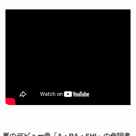
嵐のデビュー曲「A・RA・SHI」の作詞者