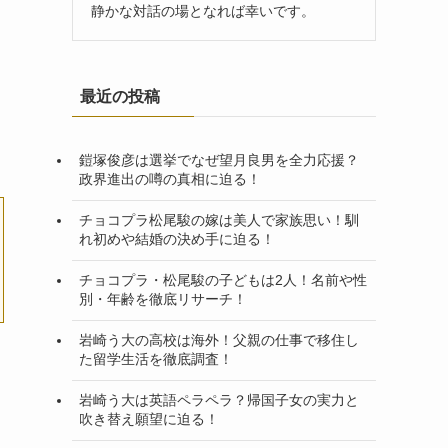
静かな対話の場となれば幸いです。
最近の投稿
鎧塚俊彦は選挙でなぜ望月良男を全力応援？
政界進出の噂の真相に迫る！
チョコプラ松尾駿の嫁は美人で家族思い！馴
れ初めや結婚の決め手に迫る！
チョコプラ・松尾駿の子どもは2人！名前や性
別・年齢を徹底リサーチ！
岩崎う大の高校は海外！父親の仕事で移住し
た留学生活を徹底調査！
岩崎う大は英語ペラペラ？帰国子女の実力と
吹き替え願望に迫る！