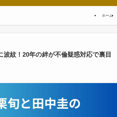
ホーム
に波紋！20年の絆が不倫疑惑対応で裏目