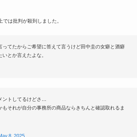
上では批判が殺到しました。
言ってたからご希望に答えて言うけど田中圭の女癖と酒癖
たいとか言えたよな。
メントしてるけどさ…
かもそれが自分の事務所の商品ならきちんと確認取れるま
May 8, 2025